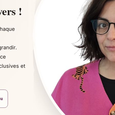
ers !
 chaque
grandir.
ice
lusives et
eu