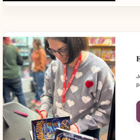
E
J
p