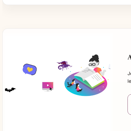
A
J
l