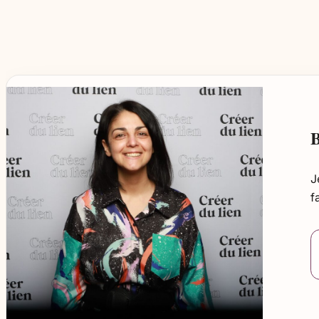
B
J
f